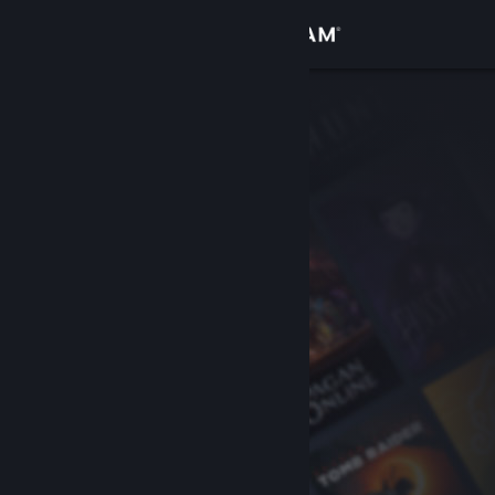
Login
Toko
Komunitas
Tentang
Bantuan
Ubah bahasa
Dapatkan Aplikasi Seluler Steam
Lihat situs web desktop