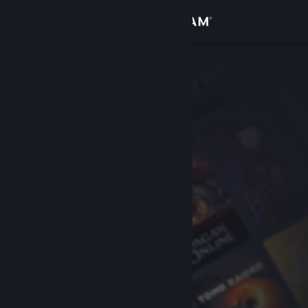
Login
Toko
Komunitas
Tentang
Bantuan
Ubah bahasa
Dapatkan Aplikasi Seluler Steam
Lihat situs web desktop