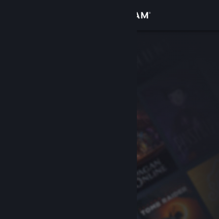
Login
Toko
Komunitas
Tentang
Bantuan
Ubah bahasa
Dapatkan Aplikasi Seluler Steam
Lihat situs web desktop