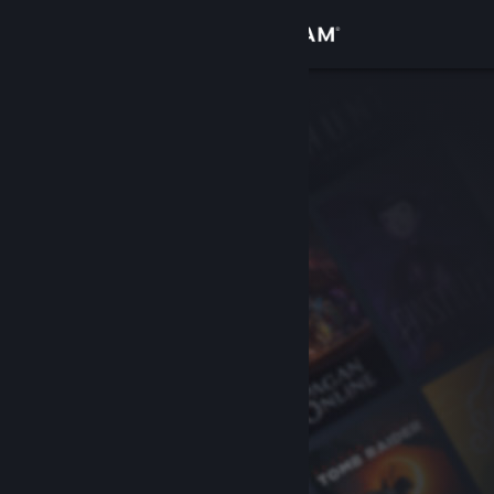
Login
Toko
Komunitas
Tentang
Bantuan
Ubah bahasa
Dapatkan Aplikasi Seluler Steam
Lihat situs web desktop