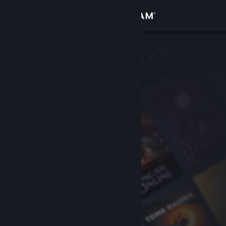
Login
Toko
Komunitas
Tentang
Bantuan
Ubah bahasa
Dapatkan Aplikasi Seluler Steam
Lihat situs web desktop