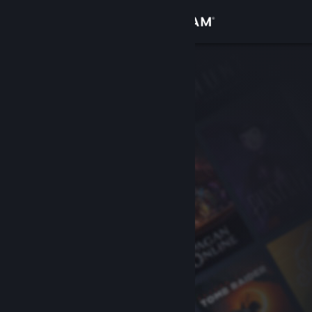
Login
Toko
Komunitas
Tentang
Bantuan
Ubah bahasa
Dapatkan Aplikasi Seluler Steam
Lihat situs web desktop