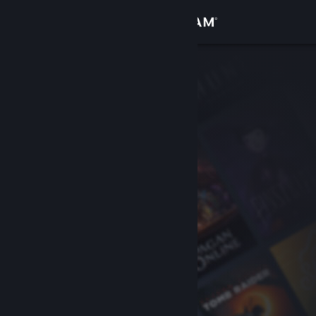
Login
Toko
Komunitas
Tentang
Bantuan
Ubah bahasa
Dapatkan Aplikasi Seluler Steam
Lihat situs web desktop