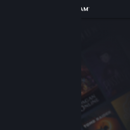
Login
Toko
Komunitas
Tentang
Bantuan
Ubah bahasa
Dapatkan Aplikasi Seluler Steam
Lihat situs web desktop