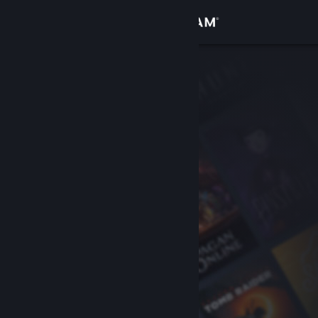
Login
Toko
Komunitas
Tentang
Bantuan
Ubah bahasa
Dapatkan Aplikasi Seluler Steam
Lihat situs web desktop