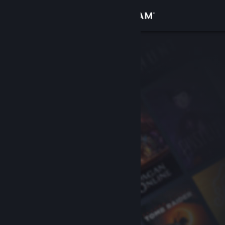
Login
Toko
Komunitas
Tentang
Bantuan
Ubah bahasa
Dapatkan Aplikasi Seluler Steam
Lihat situs web desktop