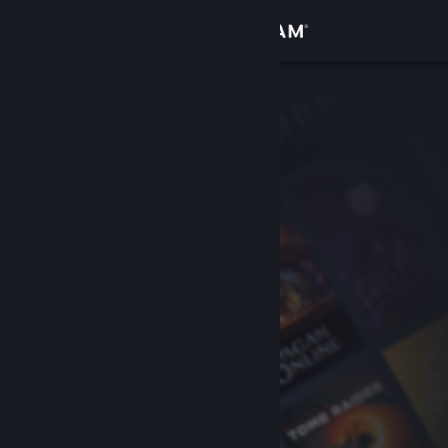
Login
Toko
Komunitas
Tentang
Bantuan
Ubah bahasa
Dapatkan Aplikasi Seluler Steam
Lihat situs web desktop