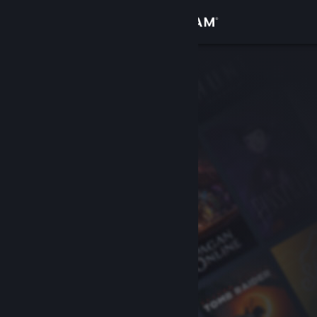
Login
Toko
Komunitas
Tentang
Bantuan
Ubah bahasa
Dapatkan Aplikasi Seluler Steam
Lihat situs web desktop