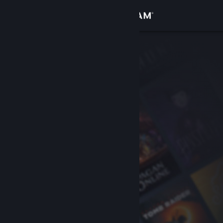
Login
Toko
Komunitas
Tentang
Bantuan
Ubah bahasa
Dapatkan Aplikasi Seluler Steam
Lihat situs web desktop