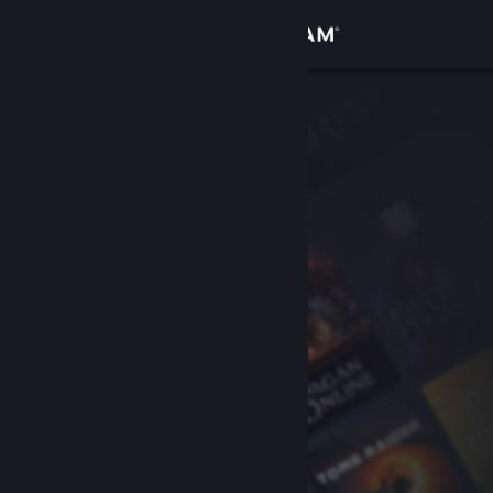
Login
Toko
Komunitas
Tentang
Bantuan
Ubah bahasa
Dapatkan Aplikasi Seluler Steam
Lihat situs web desktop