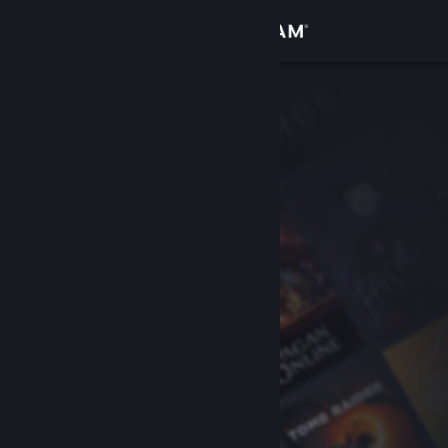
Login
Toko
Komunitas
Tentang
Bantuan
Ubah bahasa
Dapatkan Aplikasi Seluler Steam
Lihat situs web desktop