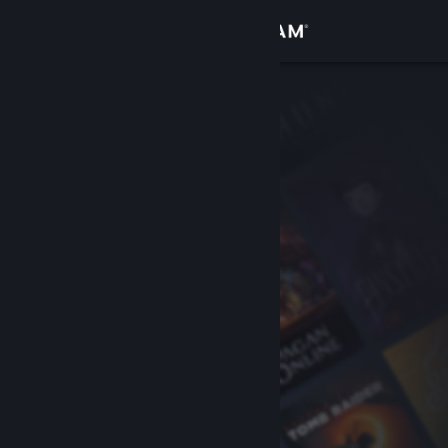
Login
Toko
Komunitas
Tentang
Bantuan
Ubah bahasa
Dapatkan Aplikasi Seluler Steam
Lihat situs web desktop