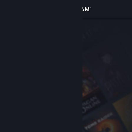
Login
Toko
Komunitas
Tentang
Bantuan
Ubah bahasa
Dapatkan Aplikasi Seluler Steam
Lihat situs web desktop