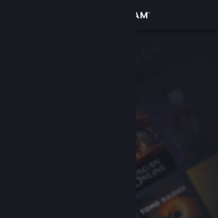
Login
Toko
Komunitas
Tentang
Bantuan
Ubah bahasa
Dapatkan Aplikasi Seluler Steam
Lihat situs web desktop