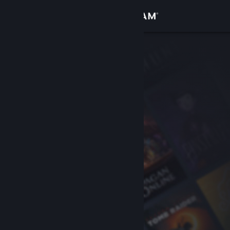
Login
Toko
Komunitas
Tentang
Bantuan
Ubah bahasa
Dapatkan Aplikasi Seluler Steam
Lihat situs web desktop