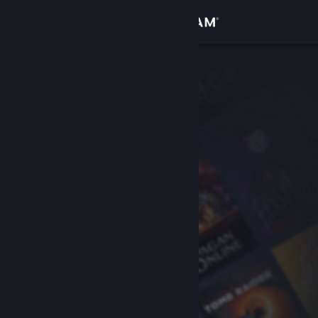
Login
Toko
Komunitas
Tentang
Bantuan
Ubah bahasa
Dapatkan Aplikasi Seluler Steam
Lihat situs web desktop