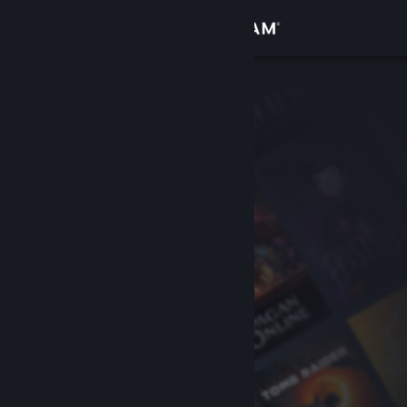
Login
Toko
Komunitas
Tentang
Bantuan
Ubah bahasa
Dapatkan Aplikasi Seluler Steam
Lihat situs web desktop