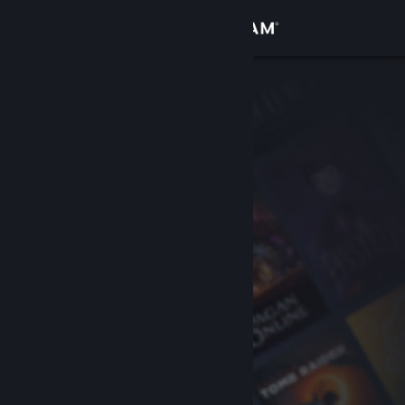
Login
Toko
Komunitas
Tentang
Bantuan
Ubah bahasa
Dapatkan Aplikasi Seluler Steam
Lihat situs web desktop