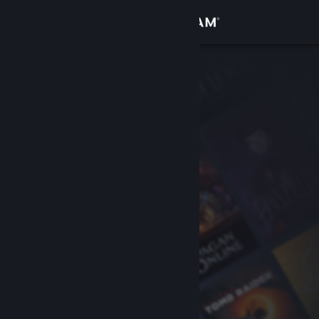
Login
Toko
Komunitas
Tentang
Bantuan
Ubah bahasa
Dapatkan Aplikasi Seluler Steam
Lihat situs web desktop