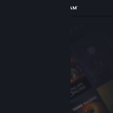
Login
Toko
Komunitas
Tentang
Bantuan
Ubah bahasa
Dapatkan Aplikasi Seluler Steam
Lihat situs web desktop