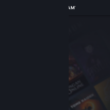
Login
Toko
Komunitas
Tentang
Bantuan
Ubah bahasa
Dapatkan Aplikasi Seluler Steam
Lihat situs web desktop