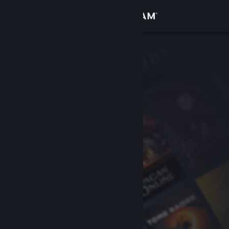
Login
Toko
Komunitas
Tentang
Bantuan
Ubah bahasa
Dapatkan Aplikasi Seluler Steam
Lihat situs web desktop