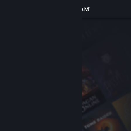
Login
Toko
Komunitas
Tentang
Bantuan
Ubah bahasa
Dapatkan Aplikasi Seluler Steam
Lihat situs web desktop