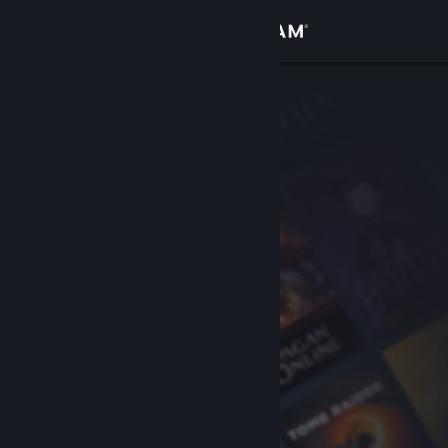
Login
Toko
Komunitas
Tentang
Bantuan
Ubah bahasa
Dapatkan Aplikasi Seluler Steam
Lihat situs web desktop