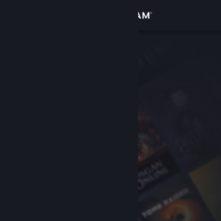
Login
Toko
Komunitas
Tentang
Bantuan
Ubah bahasa
Dapatkan Aplikasi Seluler Steam
Lihat situs web desktop