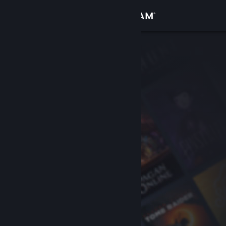
Login
Toko
Komunitas
Tentang
Bantuan
Ubah bahasa
Dapatkan Aplikasi Seluler Steam
Lihat situs web desktop