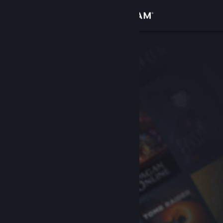
Login
Toko
Komunitas
Tentang
Bantuan
Ubah bahasa
Dapatkan Aplikasi Seluler Steam
Lihat situs web desktop