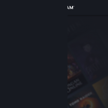
Login
Toko
Komunitas
Tentang
Bantuan
Ubah bahasa
Dapatkan Aplikasi Seluler Steam
Lihat situs web desktop