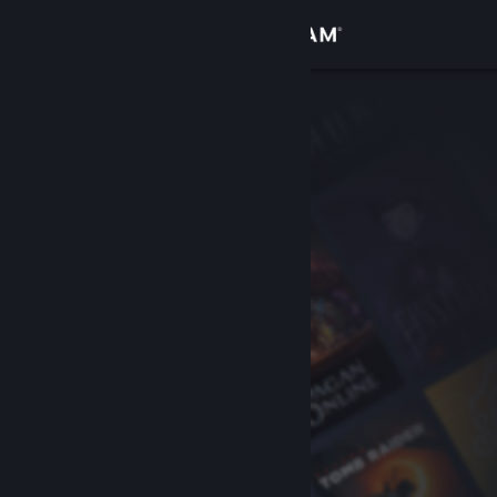
Login
Toko
Komunitas
Tentang
Bantuan
Ubah bahasa
Dapatkan Aplikasi Seluler Steam
Lihat situs web desktop