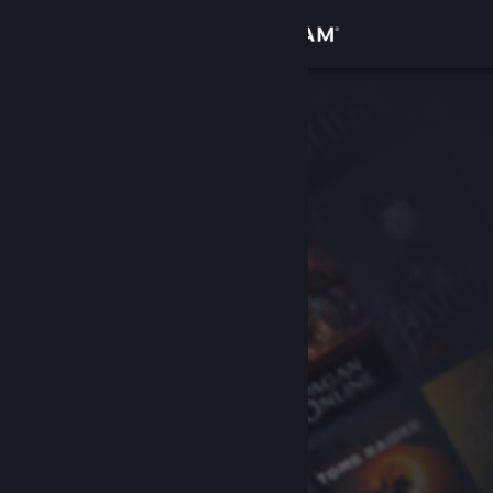
Login
Toko
Komunitas
Tentang
Bantuan
Ubah bahasa
Dapatkan Aplikasi Seluler Steam
Lihat situs web desktop