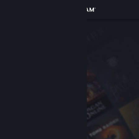
Login
Toko
Komunitas
Tentang
Bantuan
Ubah bahasa
Dapatkan Aplikasi Seluler Steam
Lihat situs web desktop