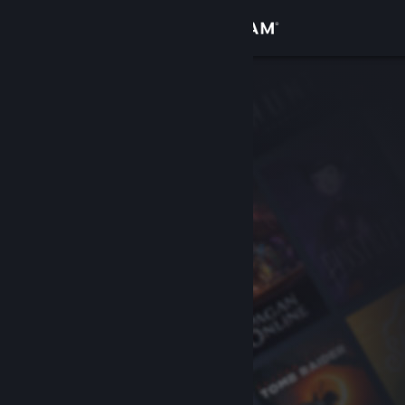
Login
Toko
Komunitas
Tentang
Bantuan
Ubah bahasa
Dapatkan Aplikasi Seluler Steam
Lihat situs web desktop