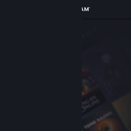
Login
Toko
Komunitas
Tentang
Bantuan
Ubah bahasa
Dapatkan Aplikasi Seluler Steam
Lihat situs web desktop