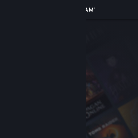
Login
Toko
Komunitas
Tentang
Bantuan
Ubah bahasa
Dapatkan Aplikasi Seluler Steam
Lihat situs web desktop