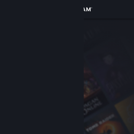
Login
Toko
Komunitas
Tentang
Bantuan
Ubah bahasa
Dapatkan Aplikasi Seluler Steam
Lihat situs web desktop