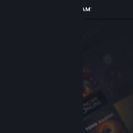
Login
Toko
Komunitas
Tentang
Bantuan
Ubah bahasa
Dapatkan Aplikasi Seluler Steam
Lihat situs web desktop