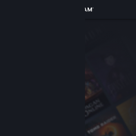
Login
Toko
Komunitas
Tentang
Bantuan
Ubah bahasa
Dapatkan Aplikasi Seluler Steam
Lihat situs web desktop