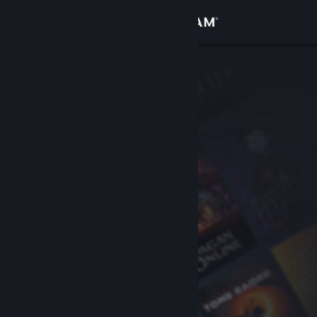
Login
Toko
Komunitas
Tentang
Bantuan
Ubah bahasa
Dapatkan Aplikasi Seluler Steam
Lihat situs web desktop