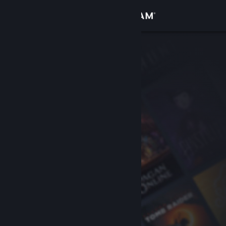
Login
Toko
Komunitas
Tentang
Bantuan
Ubah bahasa
Dapatkan Aplikasi Seluler Steam
Lihat situs web desktop