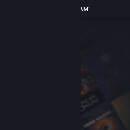
Login
Toko
Komunitas
Tentang
Bantuan
Ubah bahasa
Dapatkan Aplikasi Seluler Steam
Lihat situs web desktop