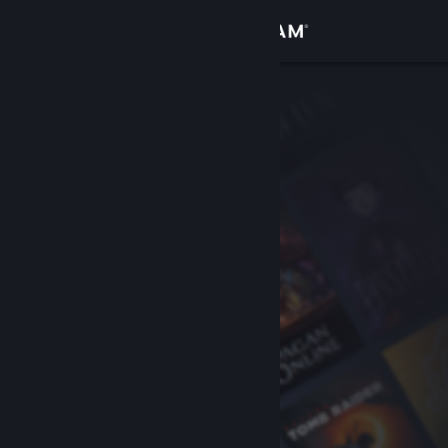
Login
Toko
Komunitas
Tentang
Bantuan
Ubah bahasa
Dapatkan Aplikasi Seluler Steam
Lihat situs web desktop