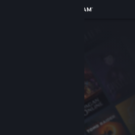
Login
Toko
Komunitas
Tentang
Bantuan
Ubah bahasa
Dapatkan Aplikasi Seluler Steam
Lihat situs web desktop