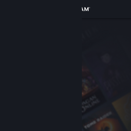
Login
Toko
Komunitas
Tentang
Bantuan
Ubah bahasa
Dapatkan Aplikasi Seluler Steam
Lihat situs web desktop