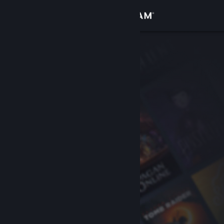
Login
Toko
Komunitas
Tentang
Bantuan
Ubah bahasa
Dapatkan Aplikasi Seluler Steam
Lihat situs web desktop