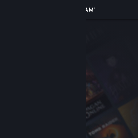
Login
Toko
Komunitas
Tentang
Bantuan
Ubah bahasa
Dapatkan Aplikasi Seluler Steam
Lihat situs web desktop