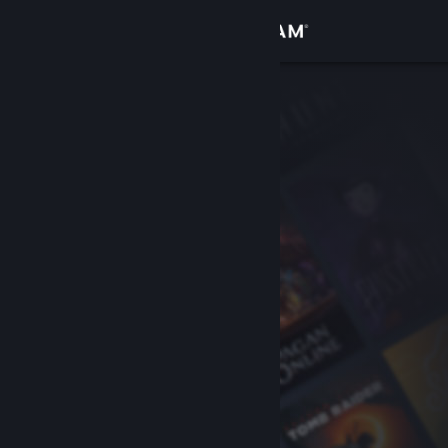
Login
Toko
Komunitas
Tentang
Bantuan
Ubah bahasa
Dapatkan Aplikasi Seluler Steam
Lihat situs web desktop